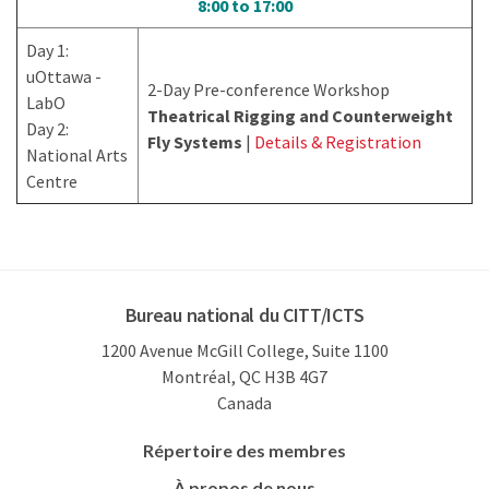
8:00 to 17:00
Day 1:
uOttawa -
2-Day Pre-conference Workshop
LabO
Theatrical Rigging and Counterweight
Day 2:
Fly Systems
|
Details & Registration
National Arts
Centre
Bureau national du CITT/ICTS
1200 Avenue McGill College, Suite 1100
Montréal, QC H3B 4G7
Canada
Répertoire des membres
À propos de nous