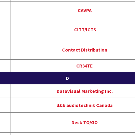
CAVPA
CITT/ICTS
Contact Distribution
CR34TE
D
DataVisual Marketing Inc.
d&b audiotechnik Canada
Deck TO/GO