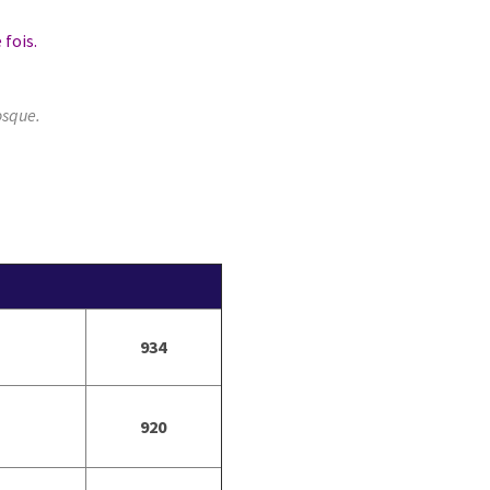
 fois.
osque.
934
920