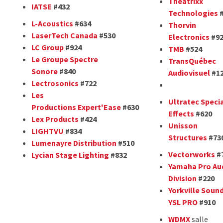
Theatrixx
IATSE
#432
Technologies
#
L-Acoustics
#634
Thorvin
LaserTech Canada
#530
Electronics
#92
LC Group
#924
TMB
#524
Le Groupe Spectre
TransQuébec
Sonore
#840
Audiovisuel
#1
Lectrosonics
#722
Les
Ultratec Speci
Productions Expert'Ease
#630
Effects
#620
Lex Products
#424
Unisson
LIGHTVU
#834
Structures
#73
Lumenayre Distribution
#510
Vectorworks
#
Lycian Stage Lighting
#832
Yamaha Pro Au
Division
#220
Yorkville Soun
YSL PRO
#910
WDMX
salle