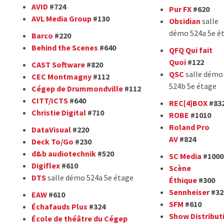
AVID
#724
Pur FX
#620
AVL Media Group
#130
Obsidian
salle
démo 524a 5e é
Barco
#220
Behind the Scenes
#640
QFQ Qui fait
Quoi
#122
CAST Software
#820
QSC
salle démo
CEC
Montmagny
#112
524b 5e étage
Cégep de
Drummondville
#112
CITT/ICTS
#640
REC[4]BOX
#83
Christie Digital
#710
ROBE
#1010
Roland Pro
DataVisual
#220
AV
#824
Deck To/Go
#230
d&b audiotechnik
#520
SC Media
#1000
Digiflex
#610
Scène
DTS
salle démo 524a 5e étage
Éthique
#300
Sennheiser
#32
EAW
#610
SFM
#610
Échafauds Plus
#324
Show Distribut
École de théâtre du
Cégep