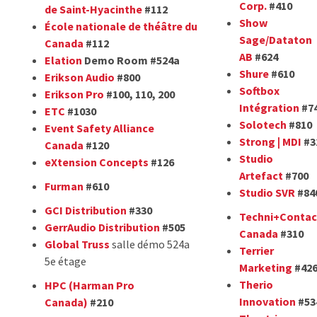
Corp.
#410
de Saint-Hyacinthe
#112
Show
École nationale de théâtre du
Sage/Dataton
Canada
#112
AB
#624
Elation
Demo Room #524a
Shure
#610
Erikson Audio
#800
Softbox
Erikson Pro
#100, 110, 200
Intégration
#7
ETC
#1030
Solotech
#810
Event Safety Alliance
Strong | MDI
#3
Canada
#120
Studio
eXtension Concepts
#126
Artefact
#700
Furman
#610
Studio SVR
#84
GCI Distribution
#330
Techni+Contac
GerrAudio Distribution
#505
Canada
#310
Global Truss
salle démo 524a
Terrier
5e étage
Marketing
#42
Therio
HPC (Harman Pro
Innovation
#53
Canada)
#210