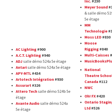
Inc.
#230
Meyer Sound
#
& salle démo 51
5e étage
MM
Technologie
#3
Moss LED
#830
Moose
Rigging
#840
AC Lighting
#900
Multi-Caisses
#
A.C.T. Lighting
#940
MusicBooksPl
ADJ
salle démo 524a 5e étage
Antari
salle démo 524a 5e étage
National
APY-MTL
#434
Theatre School
Artotech Intégration
#930
Canada
#112
Assurart
#326
NWC
Attero Tech
salle démo 524b 5e
Oh! FX
#420
étage
Ontario Stagin
Avante Audio
salle démo 524a
Ltd
#526
5e étage